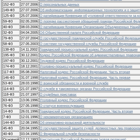
152-ФЗ
27.07.2006
О персональных данных
149-ФЗ
27.07.2006
Об информатизации, информационных технологиях и о защи
125-ФЗ
25.07.2006
О ратификации Конвенции об уголовной ответственности за 
59-ФЗ
02.05.2006
О порядке рассмотрения обращений граждан Российской Фед
40-ФЗ
08.03.2006
О ратификации Конвенции Организации Объединенных Наций
32-ФЗ
04.04.2005
Об Общественной палате Российской Федерации
79-ФЗ
27.07.2004
О государственной гражданской службе Российской Федерац
58-ФЗ
27.05.2003
О системе государственной службы Российской Федерации
138-ФЗ
14.11.2002
Гражданский процессуальный кодекс Российской Федерации
195-ФЗ
30.12.2001
Кодекс Российской Федерации об административных правон
197-ФЗ
30.12.2001
Трудовой кодекс Российской Федерации
174-ФЗ
18.12.2001
Уголовно-процессуальный кодекс Российской Федерации
117-ФЗ
05.08.2000
Налоговый кодекс Российской Федерации. Часть вторая
146-ФЗ
31.07.1998
Налоговый кодекс Российской Федерации. Часть первая
53-ФЗ
28.03.1998
О воинской обязанности и военной службе
114-ФЗ
21.07.1997
О службе в таможенных органах Российской Федерации
118-ФЗ
21.07.1997
О судебных приставах
63-ФЗ
13.06.1996
Уголовный кодекс Российской Федерации
76-ФЗ
27.05.1998
О статусе военнослужащих
14-ФЗ
26.01.1996
Гражданский кодекс Российской Федерации. Часть вторая
7-ФЗ
12.01.1996
О некоммерческих организациях
144-ФЗ
12.08.1995
Об оперативно-розыскной деятельности
45-ФЗ
20.04.1995
О государственной защите судей, должностных лиц правоохр
40-ФЗ
03.04.1995
О Федеральной службе безопасности
Основной
12.12.1993
Конституция Российской Федерации (новая редакция)