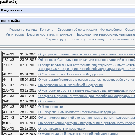
[
Мой сайт
]
Вход на сайт
Меню сайта
Главная страница
Контакты
Сведения об организации
Фотоальбомы
Секци
Антитеррор
Безопасность воспитанников
Профилактика терроризма, минимизац
Охрана труда
Запись детей в школу
Независимая оцен
259-ФЗ
31.07.2020
О цифровых финансовых активах, цифровой валюте и о внес
182-ФЗ
23.06.2016
Об основах Системы профилактики правонарушений в росси
79-ФЗ
07.05.2013
О запрете отдельным категориям лиц открывать и иметь счет
за пределами территории Российской Федерации, владеть и
41-ФЗ
05.04.2013
О Счетной палате Российской Федерации
44-ФЗ
05.04.2013
О контрактной системе в сфере закупок товаров, работ, усл
273-ФЗ
29.12.2012
Об образовании в Российской Федерации
230-ФЗ
03.12.2012
О контроле за соответствием расходов лиц, замещающих гос
342-ФЗ
30.11.2011
О службе в органах внутренних дел Российской Федерации и
3-ФЗ
07.02.2011
О полиции
390-ФЗ
28.12.2010
О безопасности
403-ФЗ
28.12.2010
О Следственном комитете Российской Федерации
172-ФЗ
17.07.2009
Об антикоррупционной экспертизе нормативных правовых акт
8-ФЗ
09.02.2009
Об обеспечении доступа к информации о деятельности госуд
273-ФЗ
25.12.2008
О противодействии коррупции
25-ФЗ
02.03.2007
О муниципальной службе в Российской Федерации