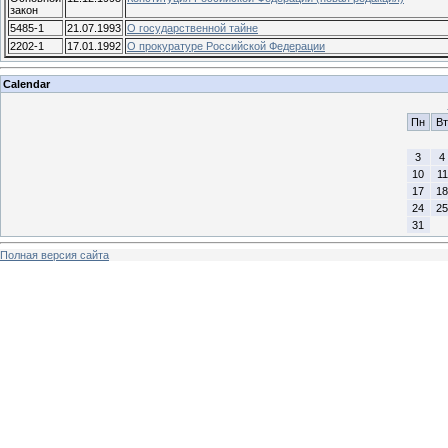
закон
5485-1
21.07.1993
О государственной тайне
2202-1
17.01.1992
О прокуратуре Российской Федерации
Calendar
Пн
Вт
3
4
10
11
17
18
24
25
31
Полная версия сайта